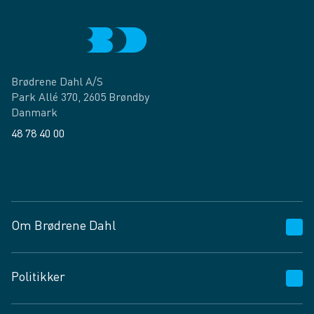
Brødrene Dahl A/S
Park Allé 370, 2605 Brøndby
Danmark
48 78 40 00
Facebook
LinkedIn
Om Brødrene Dahl
Kundeservice
Politikker
Vagttelefon 30 10 89 89
Spørgsmål og svar
Salgs- og leveringsbetingelser