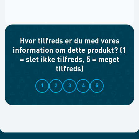
Hvor tilfreds er du med vores
information om dette produkt? (1
= slet ikke tilfreds, 5 = meget
tilfreds)
1
2
3
4
5