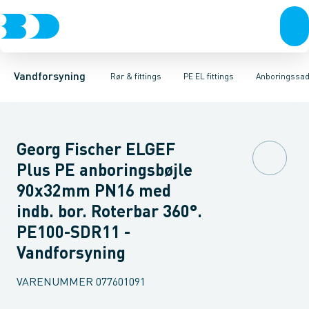
Rør & fittings
PE rør
Vinkler
PE EL fittings
T-stykker
Koblinger & anboringer
Svejsemuffer
PE fittings
Reduktioner
Duktiljern fittings
Muffer, klemmer & flan
Anboringssadler- 
Kompression
Vandforsyning
Rør & fittings
PE EL fittings
Anboringssadl
Georg Fischer ELGEF
Plus PE anboringsbøjle
90x32mm PN16 med
indb. bor. Roterbar 360°.
PE100-SDR11 -
Vandforsyning
VARENUMMER
077601091