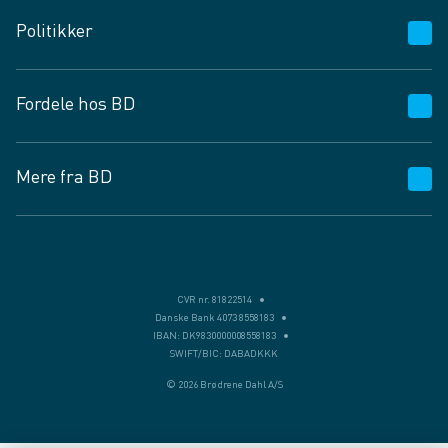
Kundeservice
Politikker
Vagttelefon 30 10 89 89
Spørgsmål og svar
Salgs- og leveringsbetingelser
Fordele hos BD
Job og karriere
Privatlivspolitik
Fødevarekontrolrapport
Cookies
24/7
Mere fra BD
Vilkår og betingelser
BD app
BD.dk services
Mit BD
Levering
BD+
Månedens tilbud
Bæredygtighed
CVR nr. 81822514
Danske Bank 4073 8558183
Egne varemærker
IBAN: DK9830000008558183
SWIFT/BIC: DABADKKK
Presse
© 2026 Brødrene Dahl A/S