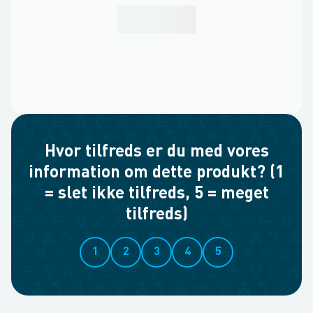
Hvor tilfreds er du med vores
information om dette produkt? (1
= slet ikke tilfreds, 5 = meget
tilfreds)
1
2
3
4
5