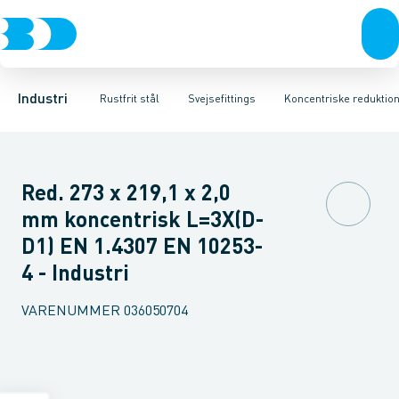
Ventiler
Svejsefittings
Bøjninger
Rustfrit stål
Indsv. bøjninger
ASTM svejsefittings
Sort stål
Koncentriske reduktioner
Galvaniseret stål
Levnedsmiddel fittings
Plast
Excentris
Industri 
Gevin
Industri
Rustfrit stål
Svejsefittings
Koncentriske reduktio
Red. 273 x 219,1 x 2,0
mm koncentrisk L=3X(D-
D1) EN 1.4307 EN 10253-
4 - Industri
VARENUMMER
036050704