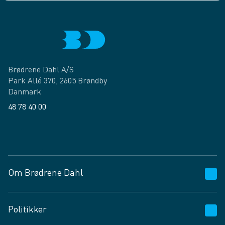
Brødrene Dahl A/S
Park Allé 370, 2605 Brøndby
Danmark
48 78 40 00
Facebook
LinkedIn
Om Brødrene Dahl
Kundeservice
Politikker
Vagttelefon 30 10 89 89