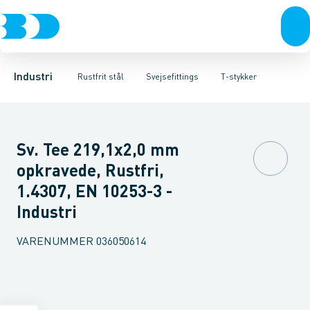
Ventiler
Svejsefittings
Bøjninger
Rustfrit stål
Indsv. bøjninger
ASTM svejsefittings
Sort stål
Koncentriske reduktioner
Galvaniseret stål
Levnedsmiddel fittings
Plast
Excentris
Industri 
Gevin
Industri
Rustfrit stål
Svejsefittings
T-stykker
Sv. Tee 219,1x2,0 mm
opkravede, Rustfri,
1.4307, EN 10253-3 -
Industri
VARENUMMER
036050614