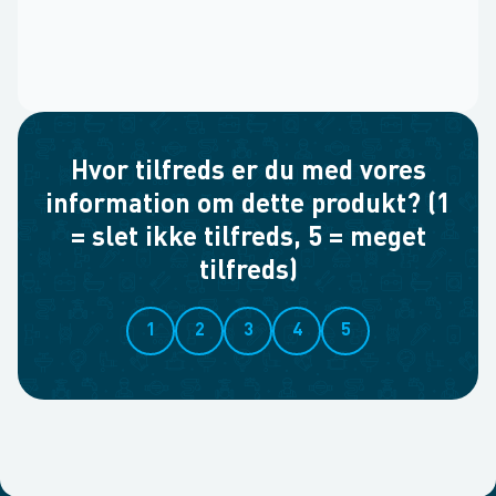
Hvor tilfreds er du med vores
information om dette produkt? (1
= slet ikke tilfreds, 5 = meget
tilfreds)
1
2
3
4
5