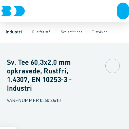
Ventiler
Svejsefittings
Bøjninger
Rustfrit stål
Indsv. bøjninger
ASTM svejsefittings
Sort stål
Koncentriske reduktioner
Galvaniseret stål
Levnedsmiddel fittings
Plast
Excentris
Industri 
Gevin
Industri
Rustfrit stål
Svejsefittings
T-stykker
Sv. Tee 60,3x2,0 mm
opkravede, Rustfri,
1.4307, EN 10253-3 -
Industri
VARENUMMER
036050610