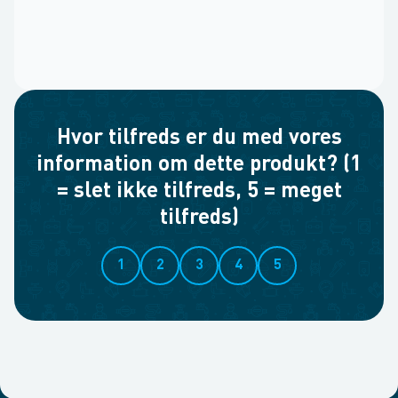
Hvor tilfreds er du med vores
information om dette produkt? (1
= slet ikke tilfreds, 5 = meget
tilfreds)
1
2
3
4
5