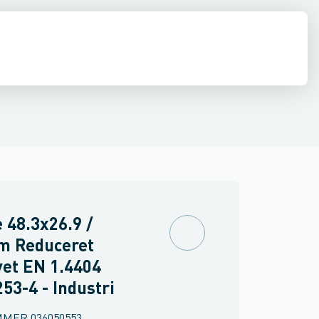
e
middel rør
Shurjoint
Svejste runde rør
Sømløse rør
Firkant rør
Rundstål
Fla
e 48.3x26.9 /
m Reduceret
et EN 1.4404
53-4 - Industri