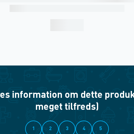
es information om dette produkt? 
meget tilfreds)
1
2
3
4
5