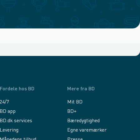
Fordele hos BD
Mere fra BD
24/7
Mit BD
BD app
BD+
BD.dk services
Bæredygtighed
Levering
Egne varemærker
Månedens tilbud
Presse