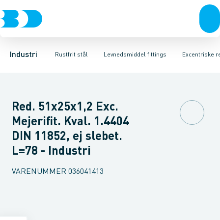
Ventiler
Svejsefittings
Bøjninger
Rustfrit stål
T-stykker
ASTM svejsefittings
Excentriske reduktioner
Sort stål
Galvaniseret stål
Levnedsmiddel fittings
Koncentriske red
Plast
Industri 
Gevin
Industri
Rustfrit stål
Levnedsmiddel fittings
Excentriske r
Red. 51x25x1,2 Exc.
Mejerifit. Kval. 1.4404
DIN 11852, ej slebet.
L=78 - Industri
VARENUMMER
036041413