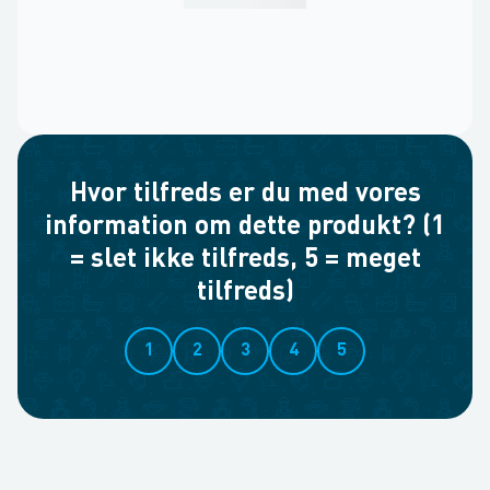
Hvor tilfreds er du med vores
information om dette produkt? (1
= slet ikke tilfreds, 5 = meget
tilfreds)
1
2
3
4
5