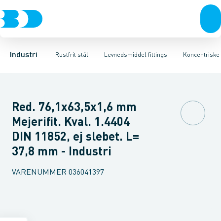
Ventiler
Svejsefittings
Bøjninger
Rustfrit stål
T-stykker
ASTM svejsefittings
Excentriske reduktioner
Sort stål
Galvaniseret stål
Levnedsmiddel fittings
Koncentriske red
Plast
Industri 
Gevin
Industri
Rustfrit stål
Levnedsmiddel fittings
Koncentriske 
Red. 76,1x63,5x1,6 mm
Mejerifit. Kval. 1.4404
DIN 11852, ej slebet. L=
37,8 mm - Industri
VARENUMMER
036041397