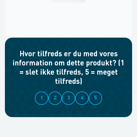
Hvor tilfreds er du med vores
information om dette produkt? (1
= slet ikke tilfreds, 5 = meget
tilfreds)
1
2
3
4
5