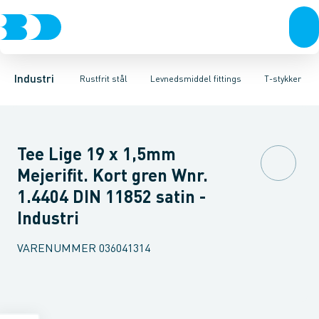
Ventiler
Svejsefittings
Bøjninger
Rustfrit stål
T-stykker
ASTM svejsefittings
Excentriske reduktioner
Sort stål
Galvaniseret stål
Levnedsmiddel fittings
Koncentriske red
Plast
Industri 
Gevin
Industri
Rustfrit stål
Levnedsmiddel fittings
T-stykker
Tee Lige 19 x 1,5mm
Mejerifit. Kort gren Wnr.
1.4404 DIN 11852 satin -
Industri
VARENUMMER
036041314