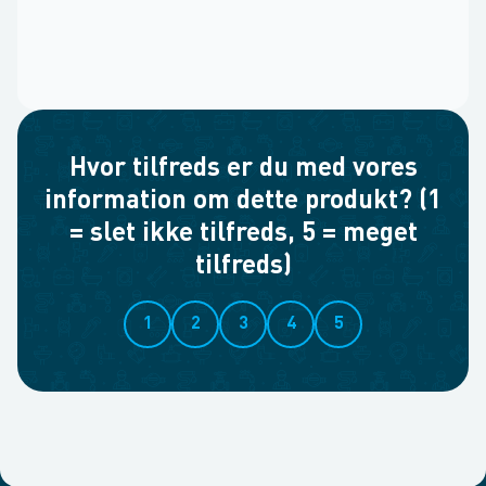
Hvor tilfreds er du med vores
information om dette produkt? (1
= slet ikke tilfreds, 5 = meget
tilfreds)
1
2
3
4
5