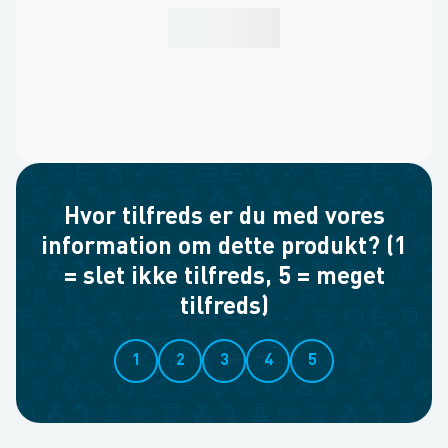
Hvor tilfreds er du med vores
information om dette produkt? (1
= slet ikke tilfreds, 5 = meget
tilfreds)
1
2
3
4
5