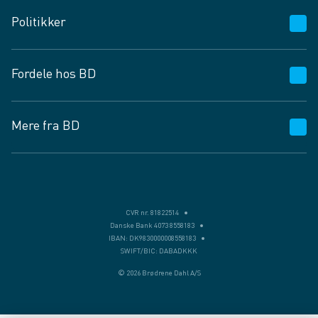
Kundeservice
Politikker
Vagttelefon 30 10 89 89
Spørgsmål og svar
Salgs- og leveringsbetingelser
Fordele hos BD
Job og karriere
Privatlivspolitik
Fødevarekontrolrapport
Cookies
24/7
Mere fra BD
Vilkår og betingelser
BD app
BD.dk services
Mit BD
Levering
BD+
Månedens tilbud
Bæredygtighed
CVR nr. 81822514
Danske Bank 4073 8558183
Egne varemærker
IBAN: DK9830000008558183
SWIFT/BIC: DABADKKK
Presse
© 2026 Brødrene Dahl A/S