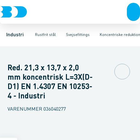
Ventiler
Svejsefittings
Bøjninger
Rustfrit stål
Indsv. bøjninger
ASTM svejsefittings
Sort stål
Koncentriske reduktioner
Galvaniseret stål
Levnedsmiddel fittings
Plast
Excentris
Industri 
Gevin
Industri
Rustfrit stål
Svejsefittings
Koncentriske reduktio
Red. 21,3 x 13,7 x 2,0
mm koncentrisk L=3X(D-
D1) EN 1.4307 EN 10253-
4 - Industri
VARENUMMER
036040277