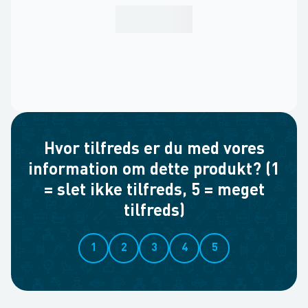
Hvor tilfreds er du med vores
information om dette produkt? (1
= slet ikke tilfreds, 5 = meget
tilfreds)
1
2
3
4
5