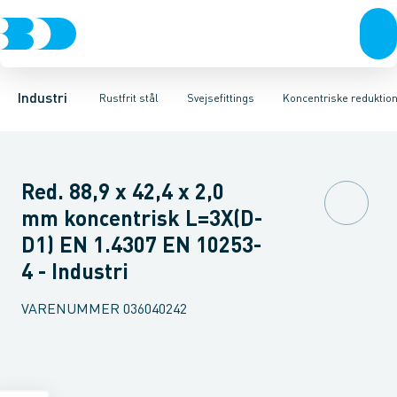
Ventiler
Svejsefittings
Bøjninger
Rustfrit stål
Indsv. bøjninger
ASTM svejsefittings
Sort stål
Koncentriske reduktioner
Galvaniseret stål
Levnedsmiddel fittings
Plast
Excentris
Industri 
Gevin
Industri
Rustfrit stål
Svejsefittings
Koncentriske reduktio
Red. 88,9 x 42,4 x 2,0
mm koncentrisk L=3X(D-
D1) EN 1.4307 EN 10253-
4 - Industri
VARENUMMER
036040242