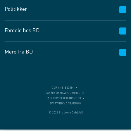
Kundeservice
Politikker
Vagttelefon 30 10 89 89
Spørgsmål og svar
Salgs- og leveringsbetingelser
Fordele hos BD
Job og karriere
Privatlivspolitik
Fødevarekontrolrapport
Cookies
24/7
Mere fra BD
Vilkår og betingelser
BD app
BD.dk services
Mit BD
Levering
BD+
Månedens tilbud
Bæredygtighed
CVR nr. 81822514
Danske Bank 4073 8558183
Egne varemærker
IBAN: DK9830000008558183
SWIFT/BIC: DABADKKK
Presse
© 2026 Brødrene Dahl A/S