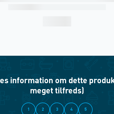
es information om dette produkt? 
meget tilfreds)
1
2
3
4
5