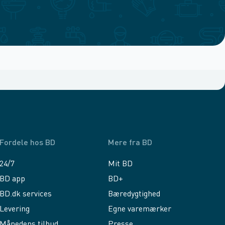
Fordele hos BD
Mere fra BD
24/7
Mit BD
BD app
BD+
BD.dk services
Bæredygtighed
Levering
Egne varemærker
Månedens tilbud
Presse