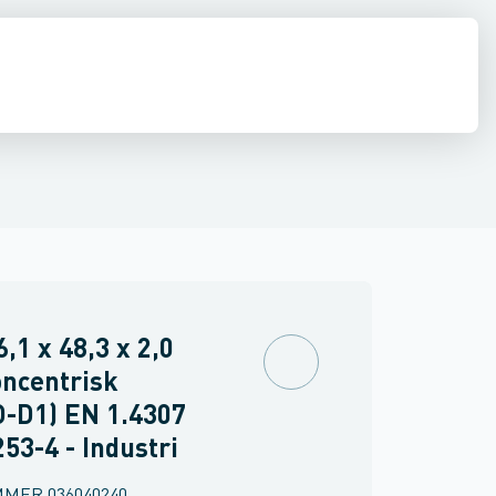
e
middel rør
Shurjoint
Svejste runde rør
Sømløse rør
Firkant rør
Rundstål
Fla
6,1 x 48,3 x 2,0
ncentrisk
-D1) EN 1.4307
53-4 - Industri