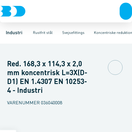
Ventiler
Svejsefittings
Bøjninger
Rustfrit stål
Indsv. bøjninger
ASTM svejsefittings
Sort stål
Koncentriske reduktioner
Galvaniseret stål
Levnedsmiddel fittings
Plast
Excentris
Industri 
Gevin
Industri
Rustfrit stål
Svejsefittings
Koncentriske reduktio
Red. 168,3 x 114,3 x 2,0
mm koncentrisk L=3X(D-
D1) EN 1.4307 EN 10253-
4 - Industri
VARENUMMER
036040008