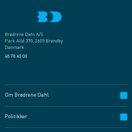
Brødrene Dahl A/S
Park Allé 370, 2605 Brøndby
Danmark
48 78 40 00
Facebook
LinkedIn
Om Brødrene Dahl
Kundeservice
Politikker
Vagttelefon 30 10 89 89
Spørgsmål og svar
Salgs- og leveringsbetingelser