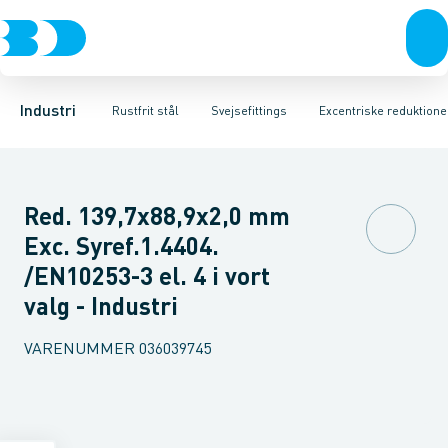
Ventiler
Svejsefittings
Bøjninger
Rustfrit stål
Indsv. bøjninger
ASTM svejsefittings
Sort stål
Koncentriske reduktioner
Galvaniseret stål
Levnedsmiddel fittings
Plast
Excentris
Industri 
Gevin
Industri
Rustfrit stål
Svejsefittings
Excentriske reduktione
Red. 139,7x88,9x2,0 mm
Exc. Syref.1.4404.
/EN10253-3 el. 4 i vort
valg - Industri
VARENUMMER
036039745