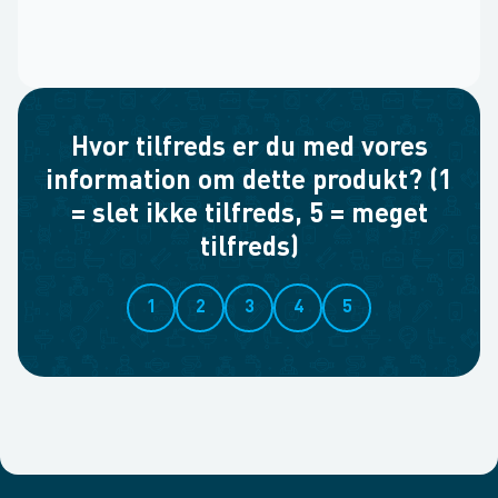
Hvor tilfreds er du med vores
information om dette produkt? (1
= slet ikke tilfreds, 5 = meget
tilfreds)
1
2
3
4
5