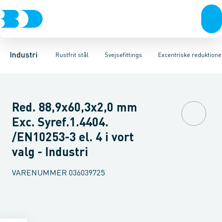
Ventiler
Svejsefittings
Bøjninger
Rustfrit stål
Indsv. bøjninger
ASTM svejsefittings
Sort stål
Koncentriske reduktioner
Galvaniseret stål
Levnedsmiddel fittings
Plast
Excentris
Industri 
Gevin
Industri
Rustfrit stål
Svejsefittings
Excentriske reduktione
Red. 88,9x60,3x2,0 mm
Exc. Syref.1.4404.
/EN10253-3 el. 4 i vort
valg - Industri
VARENUMMER
036039725