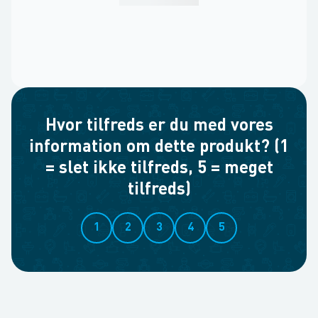
Hvor tilfreds er du med vores
information om dette produkt? (1
= slet ikke tilfreds, 5 = meget
tilfreds)
1
2
3
4
5