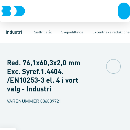
Ventiler
Svejsefittings
Bøjninger
Rustfrit stål
Indsv. bøjninger
ASTM svejsefittings
Sort stål
Koncentriske reduktioner
Galvaniseret stål
Levnedsmiddel fittings
Plast
Excentris
Industri 
Gevin
Industri
Rustfrit stål
Svejsefittings
Excentriske reduktione
Red. 76,1x60,3x2,0 mm
Exc. Syref.1.4404.
/EN10253-3 el. 4 i vort
valg - Industri
VARENUMMER
036039721