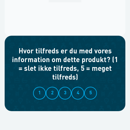
Hvor tilfreds er du med vores
information om dette produkt? (1
= slet ikke tilfreds, 5 = meget
tilfreds)
1
2
3
4
5