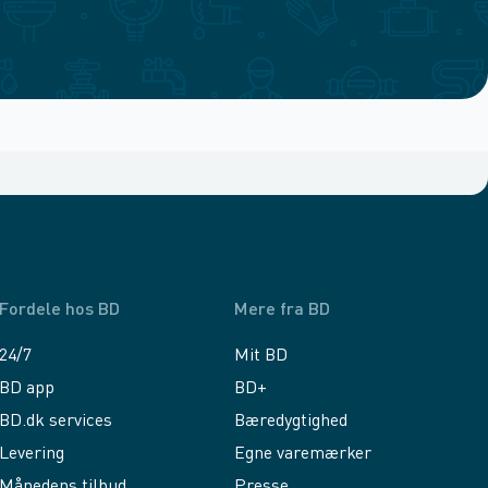
Fordele hos BD
Mere fra BD
24/7
Mit BD
BD app
BD+
BD.dk services
Bæredygtighed
Levering
Egne varemærker
Månedens tilbud
Presse