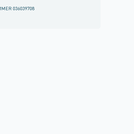
MMER
036039708