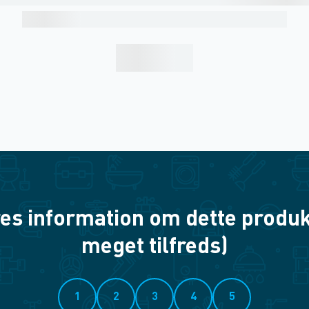
es information om dette produkt? 
meget tilfreds)
1
2
3
4
5