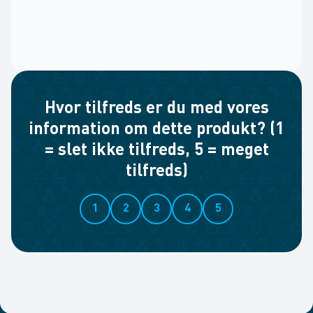
Hvor tilfreds er du med vores
information om dette produkt? (1
= slet ikke tilfreds, 5 = meget
tilfreds)
1
2
3
4
5