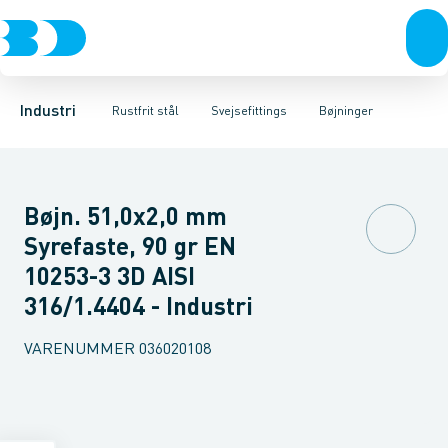
Ventiler
Svejsefittings
Bøjninger
Rustfrit stål
Indsv. bøjninger
ASTM svejsefittings
Sort stål
Koncentriske reduktioner
Galvaniseret stål
Levnedsmiddel fittings
Plast
Excentris
Industri 
Gevin
Industri
Rustfrit stål
Svejsefittings
Bøjninger
Bøjn. 51,0x2,0 mm
Syrefaste, 90 gr EN
10253-3 3D AISI
316/1.4404 - Industri
VARENUMMER
036020108