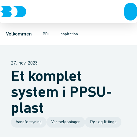
Produkter
Månedens tilbud
Fordele
Kontakt
Bæredygtighed
Velkommen
BD+
Inspiration
27. nov. 2023
Et komplet
system i PPSU-
plast
Vandforsyning
Varmeløsninger
Rør og fittings