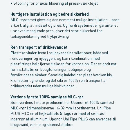
• Stopring for præcis fiksering af press-værktøjet
Hurtigere installation og bedre sikkerhed
MLC-systemet giver dig den nemmest mulige installation – bare
afkort, afgrat, indsæt og pres. Og fordi systemet er garanteret
utæt ved manglende pres, giver det stor sikkerhed for
lækageindikering ved trykprøvning.
Ren transport af drikkevandet
Plastrør vinder frem i brugsvandsinstallationer, både ved
renoveringer og nybyggeri, og kan i kombination med
plastfittings helt fjerne risikoen for korrosion. Det er godt nyt
for installatører, boligforeninger, boligejere og
forsikringsselskaber. Samtidig indeholder plast hverken bly,
krom eller lignende, og det sikrer 100% ren transport af
drikkevandet uden mulige bivirkninger.
Verdens første 100% sømløse MLC-rør
Som verdens første producent har Uponor et 100% sømløst
MLC-rør i dimensionerne 16-32 mm i sortimentet. Uni Pipe
PLUS MLC er et højkvalitets 5-lags rør med et sømløst
inderrør af aluminium. Uponor Uni Pipe PLUS kan anvendes til
brugsvand, varme og køleinstallation.