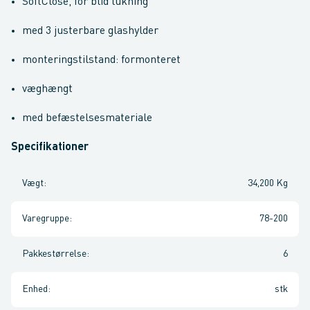
SoftClose, for blid lukning
med 3 justerbare glashylder
monteringstilstand: formonteret
væghængt
med befæstelsesmateriale
Specifikationer
Vægt
:
34,200 Kg
Varegruppe
:
78-200
Pakkestørrelse
:
6
Enhed
:
stk