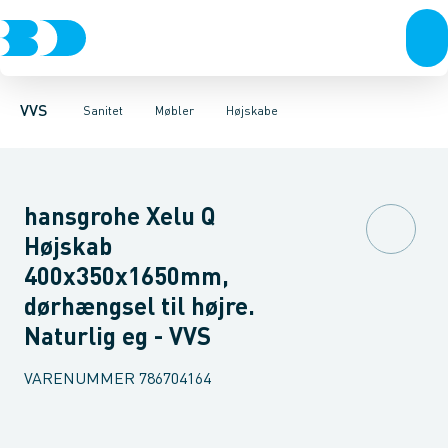
Rør & fittings
Toiletter, sæder og cisterner
Møbelsæt & pakker
Pressfittings & rør
Underskabe
Vaske
Højskabe
Kuglehaner & ventiler
Armaturer
Overskabe
Brusere
Sideskab
Baderum
Afløb 
VVS
Sanitet
Møbler
Højskabe
hansgrohe Xelu Q
Højskab
400x350x1650mm,
dørhængsel til højre.
Naturlig eg - VVS
VARENUMMER
786704164