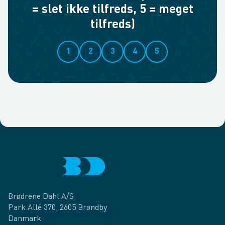
= slet ikke tilfreds, 5 = meget
tilfreds)
1
2
3
4
5
Brødrene Dahl A/S
Park Allé 370, 2605 Brøndby
Danmark