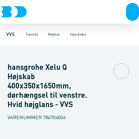
Rør & fittings
Toiletter, sæder og cisterner
Møbelsæt & pakker
Pressfittings & rør
Underskabe
Vaske
Højskabe
Kuglehaner & ventiler
Armaturer
Overskabe
Brusere
Sideskab
Baderum
Afløb 
VVS
Sanitet
Møbler
Højskabe
hansgrohe Xelu Q
Højskab
400x350x1650mm,
dørhængsel til venstre.
Hvid højglans - VVS
VARENUMMER
786704004