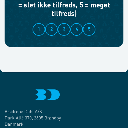
= slet ikke tilfreds, 5 = meget
tilfreds)
1
2
3
4
5
Brødrene Dahl A/S
Park Allé 370, 2605 Brøndby
Danmark