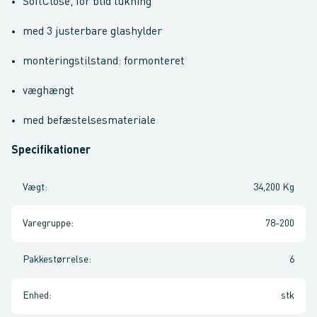
SoftClose, for blid lukning
med 3 justerbare glashylder
monteringstilstand: formonteret
væghængt
med befæstelsesmateriale
Specifikationer
Vægt
:
34,200 Kg
Varegruppe
:
78-200
Pakkestørrelse
:
6
Enhed
:
stk