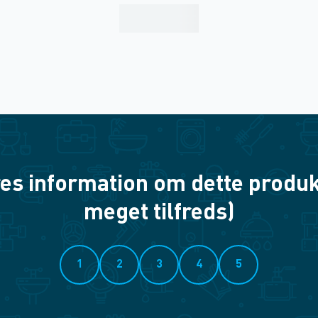
es information om dette produkt? 
meget tilfreds)
1
2
3
4
5