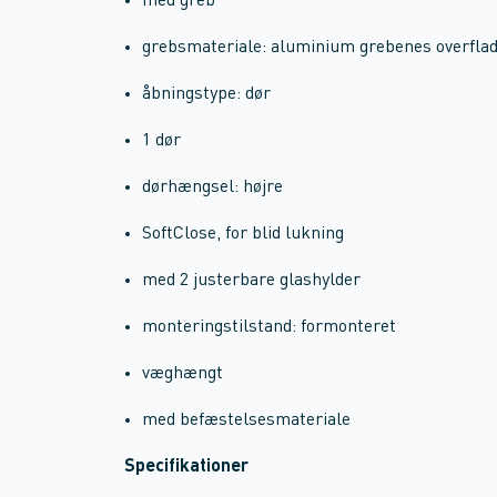
med greb
grebsmateriale: aluminium grebenes overfla
åbningstype: dør
1 dør
dørhængsel: højre
SoftClose, for blid lukning
med 2 justerbare glashylder
monteringstilstand: formonteret
væghængt
med befæstelsesmateriale
Specifikationer