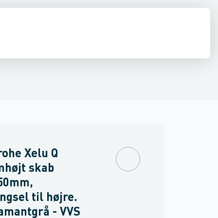
ilbehør
 møbler
inkler
Brand
Møbelgreb
Ventiler & vaskemaskine slanger
Minikøkkener
Møbler
Spejle & lamper
ohe Xelu Q
mhøjt skab
50mm,
gsel til højre.
amantgrå - VVS