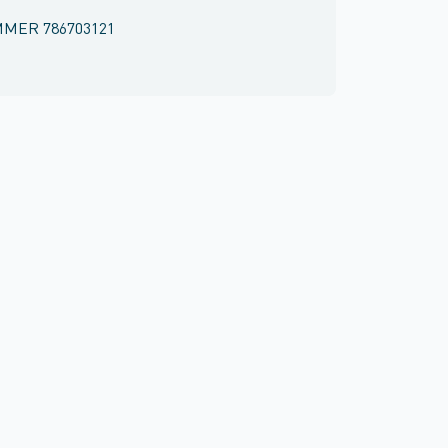
MMER
786703121