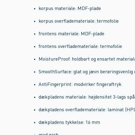
korpus materiale: MDF-plade
korpus overflademateriale: termofolie
frontens materiale: MDF-plade
frontens overflademateriale: termofolie
MoistureProof: holdbart og ensartet material
SmoothSurface: glat og jævn berøringsvenlig 
AntiFingerprint: modvirker fingeraftryk
dækpladens materiale: højdensitet 3-lags sp
dækpladens overflademateriale: laminat (HP
dækpladens tykkelse: 16 mm