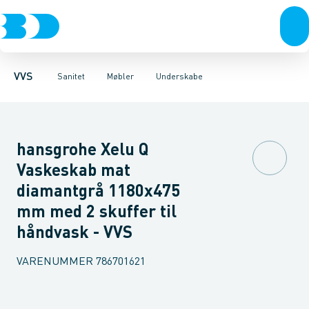
Rør & fittings
Toiletter, sæder og cisterner
Møbelsæt & pakker
Pressfittings & rør
Underskabe
Vaske
Højskabe
Kuglehaner & ventiler
Armaturer
Overskabe
Brusere
Sideskab
Baderum
Afløb 
VVS
Sanitet
Møbler
Underskabe
hansgrohe Xelu Q
Vaskeskab mat
diamantgrå 1180x475
mm med 2 skuffer til
håndvask - VVS
VARENUMMER
786701621