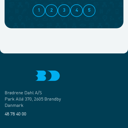
1
2
3
4
5
Brødrene Dahl A/S
Park Allé 370, 2605 Brøndby
Danmark
48 78 40 00