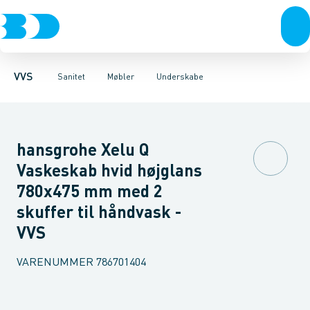
Rør & fittings
Toiletter, sæder og cisterner
Møbelsæt & pakker
Pressfittings & rør
Underskabe
Vaske
Højskabe
Kuglehaner & ventiler
Armaturer
Overskabe
Brusere
Sideskab
Baderum
Afløb 
VVS
Sanitet
Møbler
Underskabe
hansgrohe Xelu Q
Vaskeskab hvid højglans
780x475 mm med 2
skuffer til håndvask -
VVS
VARENUMMER
786701404