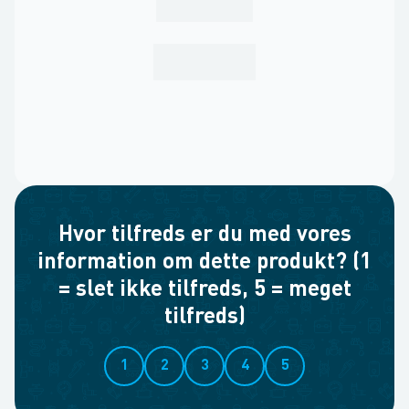
Hvor tilfreds er du med vores
information om dette produkt? (1
= slet ikke tilfreds, 5 = meget
tilfreds)
1
2
3
4
5