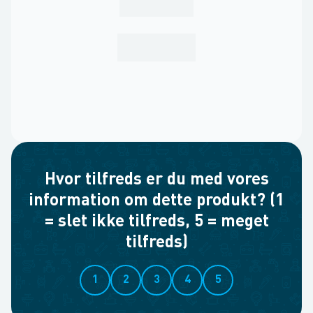
Hvor tilfreds er du med vores
information om dette produkt? (1
= slet ikke tilfreds, 5 = meget
tilfreds)
1
2
3
4
5