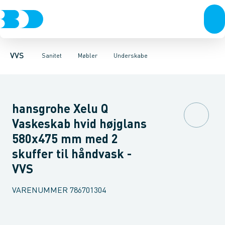
Rør & fittings
Toiletter, sæder og cisterner
Møbelsæt & pakker
Pressfittings & rør
Underskabe
Vaske
Højskabe
Kuglehaner & ventiler
Armaturer
Overskabe
Brusere
Sideskab
Baderum
Afløb 
VVS
Sanitet
Møbler
Underskabe
hansgrohe Xelu Q
Vaskeskab hvid højglans
580x475 mm med 2
skuffer til håndvask -
VVS
VARENUMMER
786701304