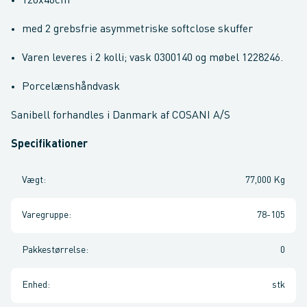
120x46cm
med 2 grebsfrie asymmetriske softclose skuffer
Varen leveres i 2 kolli; vask 0300140 og møbel 1228246.
Porcelænshåndvask
Sanibell forhandles i Danmark af COSANI A/S
Specifikationer
Vægt
:
77,000 Kg
Varegruppe
:
78-105
Pakkestørrelse
:
0
Enhed
:
stk