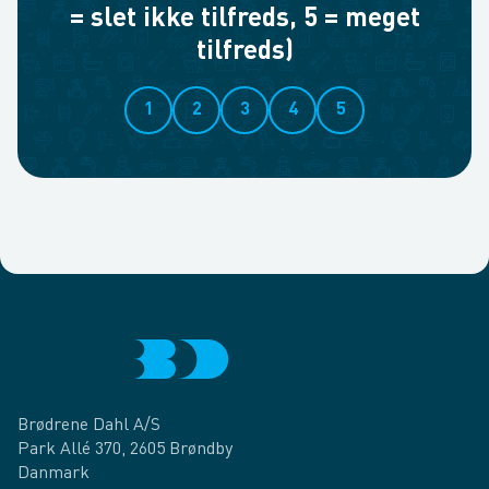
= slet ikke tilfreds, 5 = meget
tilfreds)
1
2
3
4
5
Brødrene Dahl A/S
Park Allé 370, 2605 Brøndby
Danmark