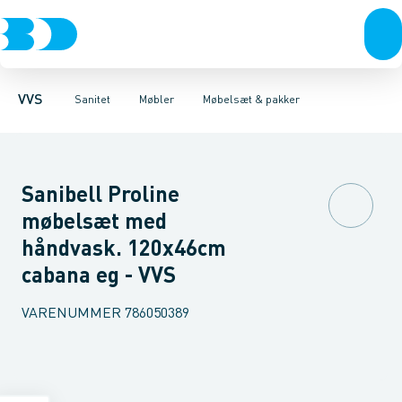
Rør & fittings
Toiletter, sæder og cisterner
Møbelsæt & pakker
Pressfittings & rør
Underskabe
Vaske
Højskabe
Kuglehaner & ventiler
Armaturer
Overskabe
Brusere
Sideskab
Baderum
Afløb 
VVS
Sanitet
Møbler
Møbelsæt & pakker
Sanibell Proline
møbelsæt med
håndvask. 120x46cm
cabana eg - VVS
VARENUMMER
786050389