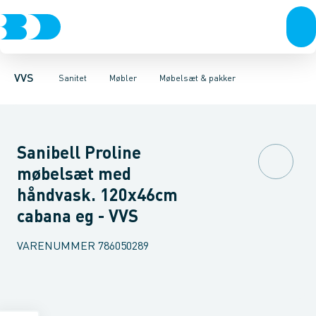
Rør & fittings
Toiletter, sæder og cisterner
Møbelsæt & pakker
Pressfittings & rør
Underskabe
Vaske
Højskabe
Kuglehaner & ventiler
Armaturer
Overskabe
Brusere
Sideskab
Baderum
Afløb 
VVS
Sanitet
Møbler
Møbelsæt & pakker
Sanibell Proline
møbelsæt med
håndvask. 120x46cm
cabana eg - VVS
VARENUMMER
786050289