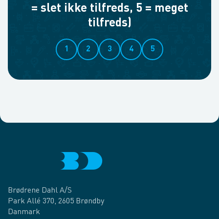
= slet ikke tilfreds, 5 = meget
tilfreds)
1
2
3
4
5
Brødrene Dahl A/S
Park Allé 370, 2605 Brøndby
Danmark