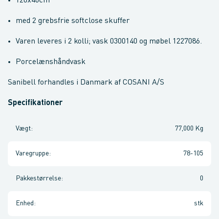
120x46cm
med 2 grebsfrie softclose skuffer
Varen leveres i 2 kolli; vask 0300140 og møbel 1227086.
Porcelænshåndvask
Sanibell forhandles i Danmark af COSANI A/S
Specifikationer
Vægt
:
77,000 Kg
Varegruppe
:
78-105
Pakkestørrelse
:
0
Enhed
:
stk