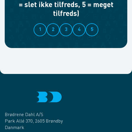
= slet ikke tilfreds, 5 = meget
tilfreds)
1
2
3
4
5
Brødrene Dahl A/S
Park Allé 370, 2605 Brøndby
Danmark