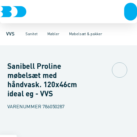
Rør & fittings
Toiletter, sæder og cisterner
Møbelsæt & pakker
Pressfittings & rør
Underskabe
Vaske
Højskabe
Kuglehaner & ventiler
Armaturer
Overskabe
Brusere
Sideskab
Baderum
Afløb 
VVS
Sanitet
Møbler
Møbelsæt & pakker
Sanibell Proline
møbelsæt med
håndvask. 120x46cm
ideal eg - VVS
VARENUMMER
786050287