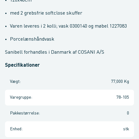
120x46cm
med 2 grebsfrie softclose skuffer
Varen leveres i 2 kolli; vask 0300140 og møbel 1227083
Porcelænshåndvask
Sanibell forhandles i Danmark af COSANI A/S
Specifikationer
Vægt
:
77,000 Kg
Varegruppe
:
78-105
Pakkestørrelse
:
0
Enhed
:
stk