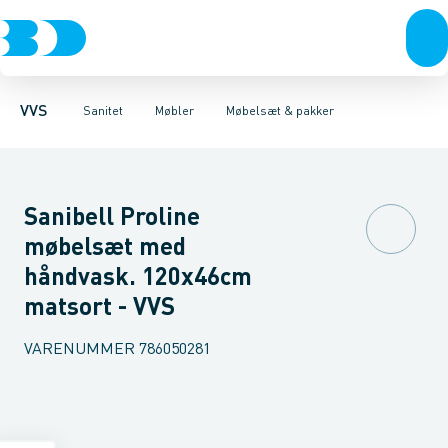
Rør & fittings
Toiletter, sæder og cisterner
Møbelsæt & pakker
Pressfittings & rør
Underskabe
Vaske
Højskabe
Kuglehaner & ventiler
Armaturer
Overskabe
Brusere
Sideskab
Baderum
Afløb 
VVS
Sanitet
Møbler
Møbelsæt & pakker
Sanibell Proline
møbelsæt med
håndvask. 120x46cm
matsort - VVS
VARENUMMER
786050281