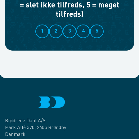
= slet ikke tilfreds, 5 = meget
tilfreds)
1
2
3
4
5
Brødrene Dahl A/S
Park Allé 370, 2605 Brøndby
Danmark