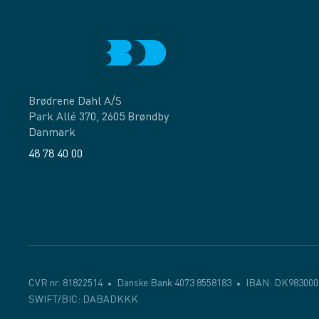
Brødrene Dahl A/S
Park Allé 370, 2605 Brøndby
Danmark
48 78 40 00
Facebook
LinkedIn
CVR nr. 81822514
Danske Bank 4073 8558183
IBAN: DK983000
SWIFT/BIC: DABADKKK