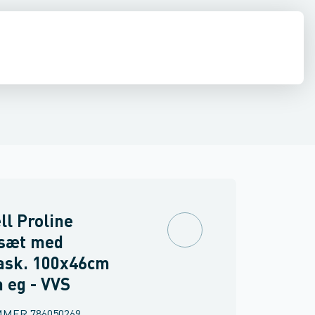
ilbehør
 møbler
inkler
Brand
Møbelgreb
Ventiler & vaskemaskine slanger
Minikøkkener
Møbler
Spejle & lamper
ll Proline
sæt med
ask. 100x46cm
 eg - VVS