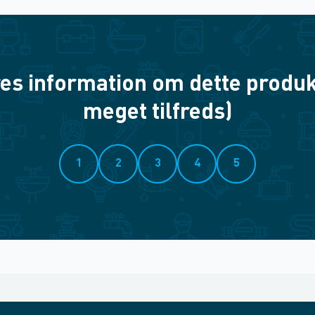
es information om dette produkt? 
meget tilfreds)
1
2
3
4
5