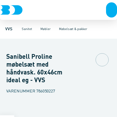
Rør & fittings
Toiletter, sæder og cisterner
Møbelsæt & pakker
Pressfittings & rør
Underskabe
Vaske
Højskabe
Kuglehaner & ventiler
Armaturer
Overskabe
Brusere
Sideskab
Baderum
Afløb 
VVS
Sanitet
Møbler
Møbelsæt & pakker
Sanibell Proline
møbelsæt med
håndvask. 60x46cm
ideal eg - VVS
VARENUMMER
786050227