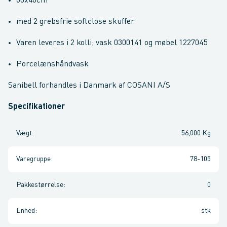
60x46cm
med 2 grebsfrie softclose skuffer
Varen leveres i 2 kolli; vask 0300141 og møbel 1227045
Porcelænshåndvask
Sanibell forhandles i Danmark af COSANI A/S
Specifikationer
Vægt
:
56,000 Kg
Varegruppe
:
78-105
Pakkestørrelse
:
0
Enhed
:
stk