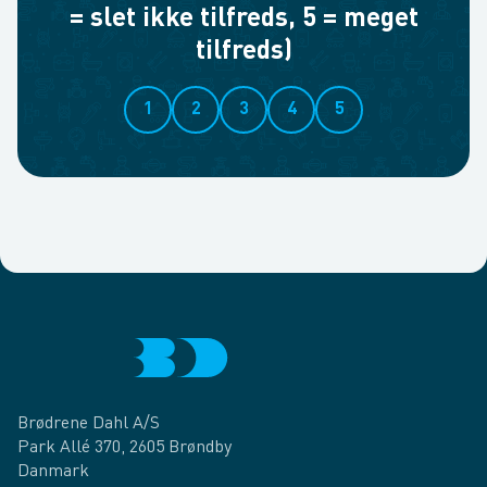
= slet ikke tilfreds, 5 = meget
tilfreds)
1
2
3
4
5
Brødrene Dahl A/S
Park Allé 370, 2605 Brøndby
Danmark