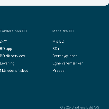
Fordele hos BD
Mere fra BD
24/7
Mit BD
BD app
BD+
BD.dk services
Bæredygtighed
Levering
Egne varemærker
Månedens tilbud
Presse
© 2026 Brødrene Dahl A/S