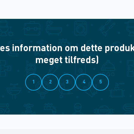
es information om dette produkt? 
meget tilfreds)
1
2
3
4
5