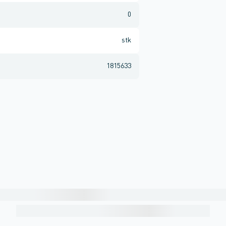
0
stk
1815633