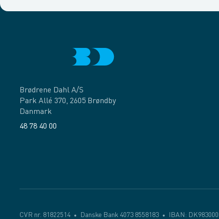
Brødrene Dahl A/S
Park Allé 370, 2605 Brøndby
Danmark
48 78 40 00
Facebook
LinkedIn
CVR nr. 81822514
Danske Bank 4073 8558183
IBAN: DK983000