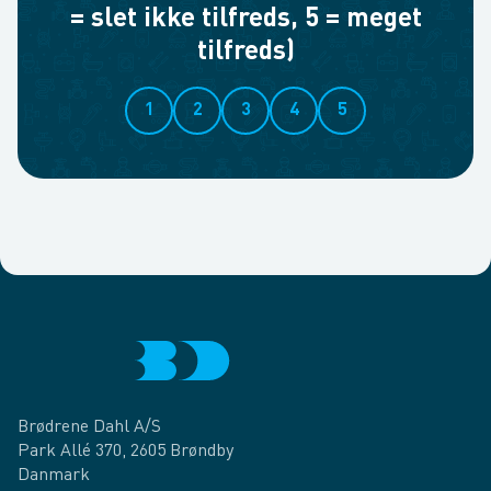
= slet ikke tilfreds, 5 = meget
tilfreds)
1
2
3
4
5
Brødrene Dahl A/S
Park Allé 370, 2605 Brøndby
Danmark