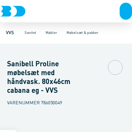
Rør & fittings
Toiletter, sæder og cisterner
Møbelsæt & pakker
Pressfittings & rør
Underskabe
Vaske
Højskabe
Kuglehaner & ventiler
Armaturer
Overskabe
Brusere
Sideskab
Baderum
Afløb 
VVS
Sanitet
Møbler
Møbelsæt & pakker
Sanibell Proline
møbelsæt med
håndvask. 80x46cm
cabana eg - VVS
VARENUMMER
786050049