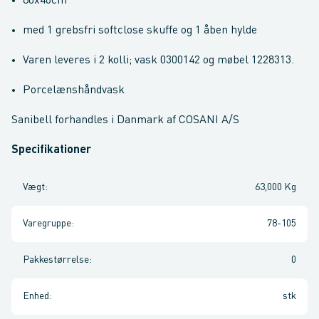
80x46cm
med 1 grebsfri softclose skuffe og 1 åben hylde
Varen leveres i 2 kolli; vask 0300142 og møbel 1228313.
Porcelænshåndvask
Sanibell forhandles i Danmark af COSANI A/S
Specifikationer
Vægt
:
63,000 Kg
Varegruppe
:
78-105
Pakkestørrelse
:
0
Enhed
:
stk