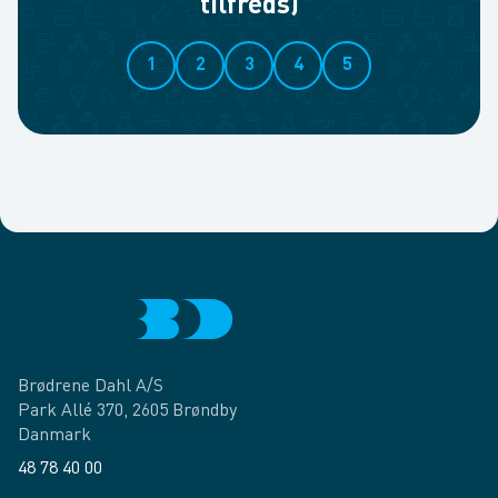
tilfreds)
1
2
3
4
5
Brødrene Dahl A/S
Park Allé 370, 2605 Brøndby
Danmark
48 78 40 00