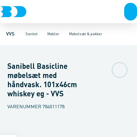
Rør & fittings
Toiletter, sæder og cisterner
Møbelsæt & pakker
Pressfittings & rør
Underskabe
Vaske
Højskabe
Kuglehaner & ventiler
Armaturer
Overskabe
Brusere
Sideskab
Baderum
Afløb 
VVS
Sanitet
Møbler
Møbelsæt & pakker
Sanibell Basicline
møbelsæt med
håndvask. 101x46cm
whiskey eg - VVS
VARENUMMER
786011178