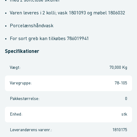
med 2 softclose skuffer
Varen leveres i 2 kolli; vask 1801093 og møbel 1806032
Porcelænshåndvask
For sort greb kan tilkøbes 786019941
Specifikationer
Vægt
:
70,000 Kg
Varegruppe
:
78-105
Pakkestørrelse
:
0
Enhed
:
stk
Leverandørens varenr.
:
1810175