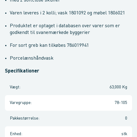
med 2 softclose skuffer
Varen leveres i 2 kolli; vask 1801092 og møbel 1806021
Produktet er optaget i databasen over varer som er
godkendt til svanemærkede byggerier
For sort greb kan tilkøbes 786019941
Porcelænshåndvask
Specifikationer
Vægt
:
63,000 Kg
Varegruppe
:
78-105
Pakkestørrelse
:
0
Enhed
:
stk