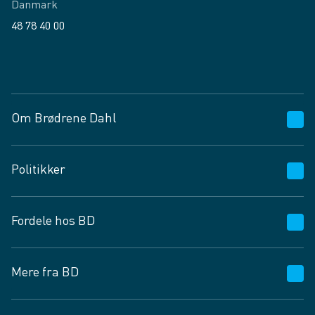
Danmark
48 78 40 00
Facebook
LinkedIn
Om Brødrene Dahl
Kundeservice
Politikker
Vagttelefon 30 10 89 89
Spørgsmål og svar
Salgs- og leveringsbetingelser
Fordele hos BD
Job og karriere
Privatlivspolitik
Fødevarekontrolrapport
Cookies
24/7
Mere fra BD
Vilkår og betingelser
BD app
BD.dk services
Mit BD