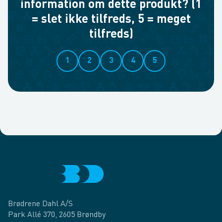
information om dette produkt? (1
= slet ikke tilfreds, 5 = meget
tilfreds)
1
2
3
4
5
Brødrene Dahl A/S
Park Allé 370, 2605 Brøndby