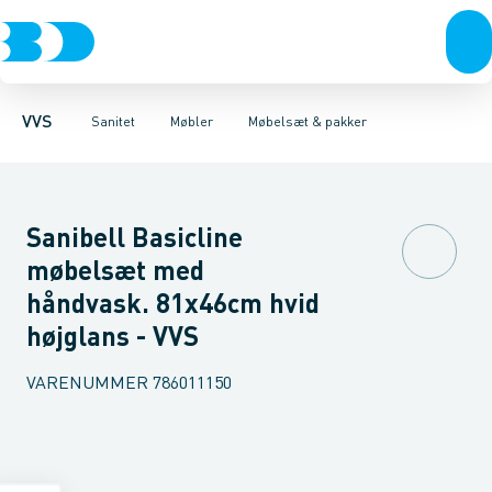
Rør & fittings
Toiletter, sæder og cisterner
Møbelsæt & pakker
Pressfittings & rør
Underskabe
Vaske
Højskabe
Kuglehaner & ventiler
Armaturer
Overskabe
Brusere
Sideskab
Baderum
Afløb 
VVS
Sanitet
Møbler
Møbelsæt & pakker
Sanibell Basicline
møbelsæt med
håndvask. 81x46cm hvid
højglans - VVS
VARENUMMER
786011150