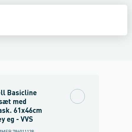
ilbehør
 møbler
inkler
Brand
Møbelgreb
Ventiler & vaskemaskine slanger
Minikøkkener
Møbler
Spejle & lamper
ll Basicline
sæt med
ask. 61x46cm
y eg - VVS