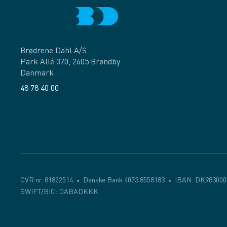
Brødrene Dahl A/S
Park Allé 370, 2605 Brøndby
Danmark
48 78 40 00
Facebook
LinkedIn
CVR nr. 81822514
Danske Bank 4073 8558183
IBAN: DK983000
SWIFT/BIC: DABADKKK