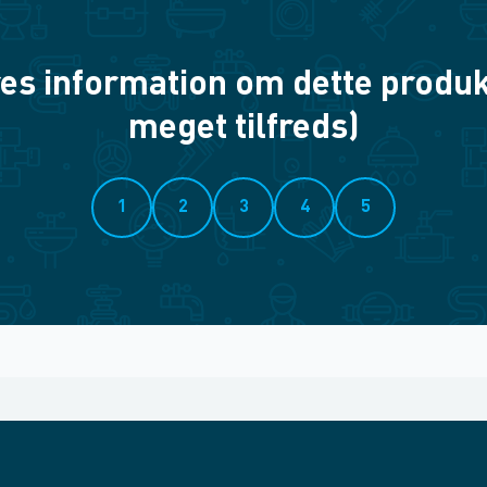
es information om dette produkt? 
meget tilfreds)
1
2
3
4
5