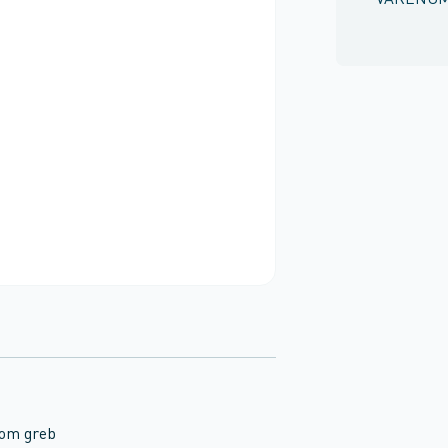
VARENU
rom greb