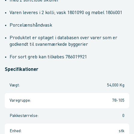
med 2 softclose skuffer
Varen leveres i 2 kolli; vask 1801090 og møbel 1806001
Porcelænshåndvask
Produktet er optaget i databasen over varer som er
godkendt til svanemærkede byggerier
For sort greb kan tilkøbes 786019921
Specifikationer
Vægt
:
54,000 Kg
Varegruppe
:
78-105
Pakkestørrelse
:
0
Enhed
:
stk