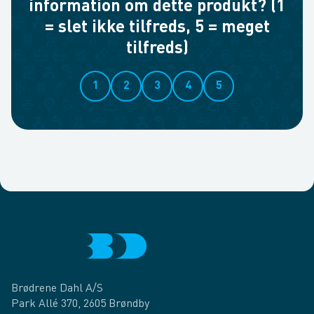
information om dette produkt? (1
= slet ikke tilfreds, 5 = meget
tilfreds)
1
2
3
4
5
Brødrene Dahl A/S
Park Allé 370, 2605 Brøndby