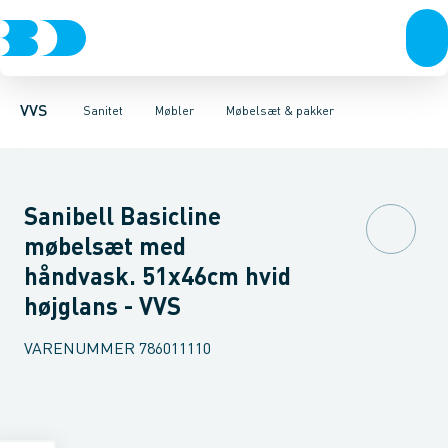
Rør & fittings
Toiletter, sæder og cisterner
Møbelsæt & pakker
Pressfittings & rør
Underskabe
Vaske
Højskabe
Kuglehaner & ventiler
Armaturer
Overskabe
Brusere
Sideskab
Baderum
Afløb 
VVS
Sanitet
Møbler
Møbelsæt & pakker
Sanibell Basicline
møbelsæt med
håndvask. 51x46cm hvid
højglans - VVS
VARENUMMER
786011110