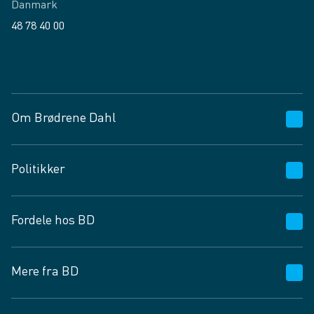
Danmark
48 78 40 00
Facebook
LinkedIn
Om Brødrene Dahl
Kundeservice
Politikker
Vagttelefon 30 10 89 89
Spørgsmål og svar
Salgs- og leveringsbetingelser
Fordele hos BD
Job og karriere
Privatlivspolitik
Fødevarekontrolrapport
Cookies
24/7
Mere fra BD
Vilkår og betingelser
BD app
BD.dk services
Mit BD