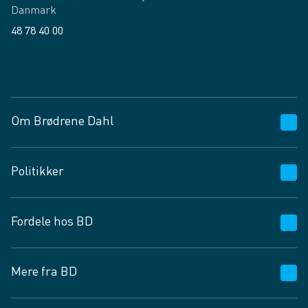
Danmark
48 78 40 00
Facebook
LinkedIn
Om Brødrene Dahl
Kundeservice
Politikker
Vagttelefon 30 10 89 89
Spørgsmål og svar
Salgs- og leveringsbetingelser
Fordele hos BD
Job og karriere
Privatlivspolitik
Fødevarekontrolrapport
Cookies
24/7
Mere fra BD
Vilkår og betingelser
BD app
BD.dk services
Mit BD