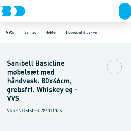
Rør & fittings
Toiletter, sæder og cisterner
Møbelsæt & pakker
Pressfittings & rør
Underskabe
Vaske
Højskabe
Kuglehaner & ventiler
Armaturer
Overskabe
Brusere
Sideskab
Baderum
Afløb 
VVS
Sanitet
Møbler
Møbelsæt & pakker
Sanibell Basicline
møbelsæt med
håndvask. 80x46cm,
grebsfri. Whiskey eg -
VVS
VARENUMMER
786011058