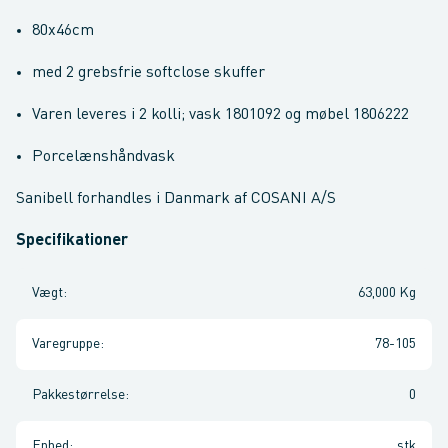
80x46cm
med 2 grebsfrie softclose skuffer
Varen leveres i 2 kolli; vask 1801092 og møbel 1806222
Porcelænshåndvask
Sanibell forhandles i Danmark af COSANI A/S
Specifikationer
Vægt
:
63,000 Kg
Varegruppe
:
78-105
Pakkestørrelse
:
0
Enhed
:
stk