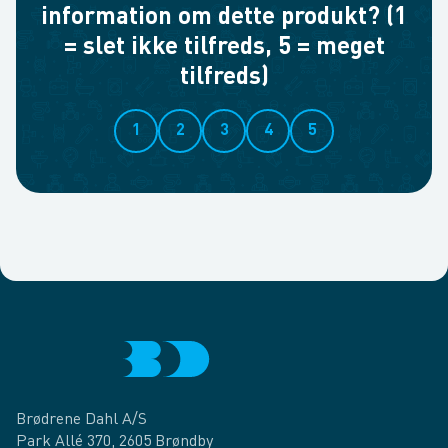
information om dette produkt? (1
= slet ikke tilfreds, 5 = meget
tilfreds)
1
2
3
4
5
Brødrene Dahl A/S
Park Allé 370, 2605 Brøndby