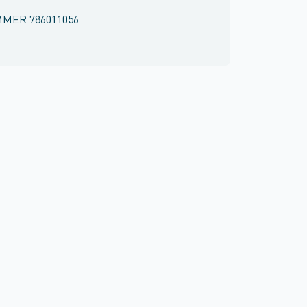
MMER
786011056