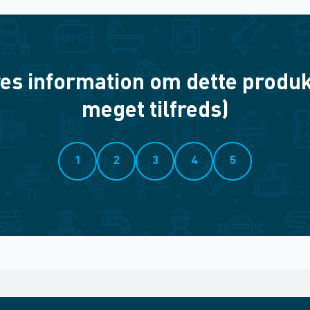
es information om dette produkt? 
meget tilfreds)
1
2
3
4
5