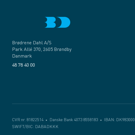
Brødrene Dahl A/S
Park Allé 370, 2605 Brøndby
Danmark
48 78 40 00
Facebook
LinkedIn
CVR nr. 81822514
Danske Bank 4073 8558183
IBAN: DK983000
SWIFT/BIC: DABADKKK