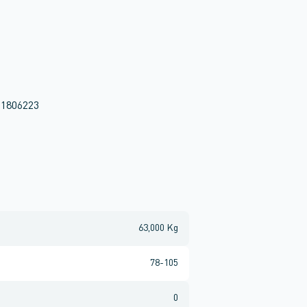
l 1806223
63,000 Kg
78-105
0