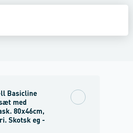
ilbehør
 møbler
inkler
Brand
Møbelgreb
Ventiler & vaskemaskine slanger
Minikøkkener
Møbler
Spejle & lamper
ll Basicline
sæt med
ask. 80x46cm,
ri. Skotsk eg -