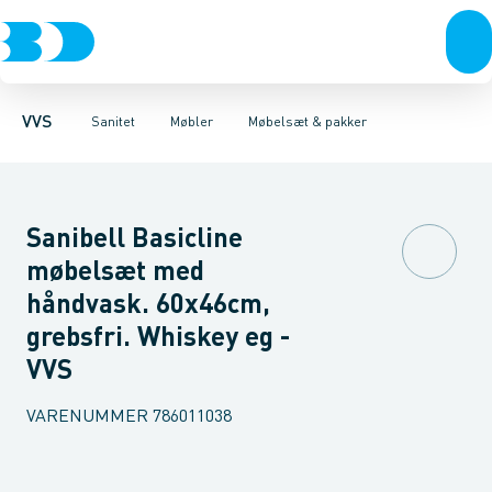
Rør & fittings
Toiletter, sæder og cisterner
Møbelsæt & pakker
Pressfittings & rør
Underskabe
Vaske
Højskabe
Kuglehaner & ventiler
Armaturer
Overskabe
Brusere
Sideskab
Baderum
Afløb 
VVS
Sanitet
Møbler
Møbelsæt & pakker
Sanibell Basicline
møbelsæt med
håndvask. 60x46cm,
grebsfri. Whiskey eg -
VVS
VARENUMMER
786011038