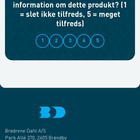
information om dette produkt? (1
= slet ikke tilfreds, 5 = meget
tilfreds)
1
2
3
4
5
Brødrene Dahl A/S
Park Allé 370, 2605 Brøndby