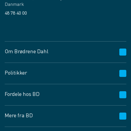
Danmark
48 78 40 00
Facebook
LinkedIn
Om Brødrene Dahl
Kundeservice
Politikker
Vagttelefon 30 10 89 89
Spørgsmål og svar
Salgs- og leveringsbetingelser
Fordele hos BD
Job og karriere
Privatlivspolitik
Fødevarekontrolrapport
Cookies
24/7
Mere fra BD
Vilkår og betingelser
BD app
BD.dk services
Mit BD