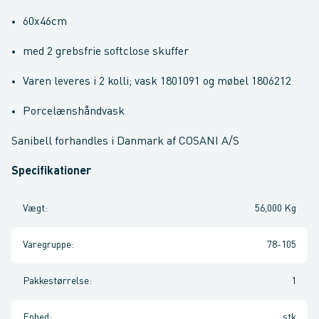
60x46cm
med 2 grebsfrie softclose skuffer
Varen leveres i 2 kolli; vask 1801091 og møbel 1806212
Porcelænshåndvask
Sanibell forhandles i Danmark af COSANI A/S
Specifikationer
Vægt
:
56,000 Kg
Varegruppe
:
78-105
Pakkestørrelse
:
1
Enhed
:
stk