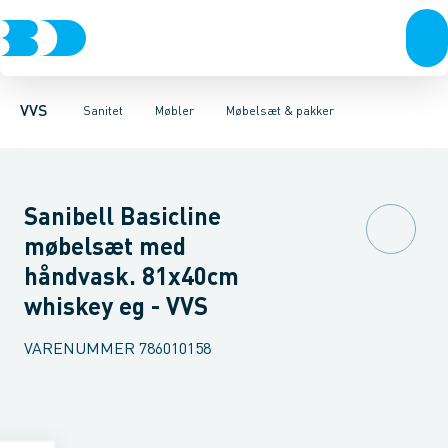
Rør & fittings
Toiletter, sæder og cisterner
Møbelsæt & pakker
Pressfittings & rør
Underskabe
Vaske
Højskabe
Kuglehaner & ventiler
Armaturer
Overskabe
Brusere
Sideskab
Baderum
Afløb 
VVS
Sanitet
Møbler
Møbelsæt & pakker
Sanibell Basicline
møbelsæt med
håndvask. 81x40cm
whiskey eg - VVS
VARENUMMER
786010158