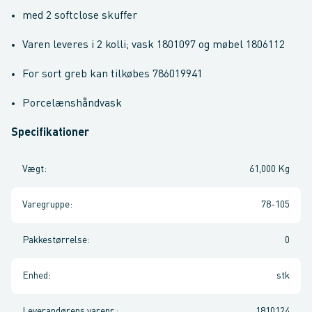
med 2 softclose skuffer
Varen leveres i 2 kolli; vask 1801097 og møbel 1806112
For sort greb kan tilkøbes 786019941
Porcelænshåndvask
Specifikationer
Vægt
:
61,000 Kg
Varegruppe
:
78-105
Pakkestørrelse
:
0
Enhed
:
stk
Leverandørens varenr.
:
1810124