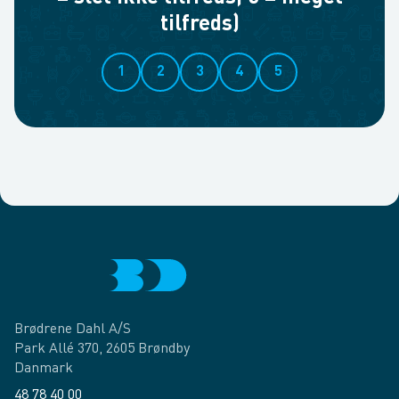
tilfreds)
1
2
3
4
5
Brødrene Dahl A/S
Park Allé 370, 2605 Brøndby
Danmark
48 78 40 00