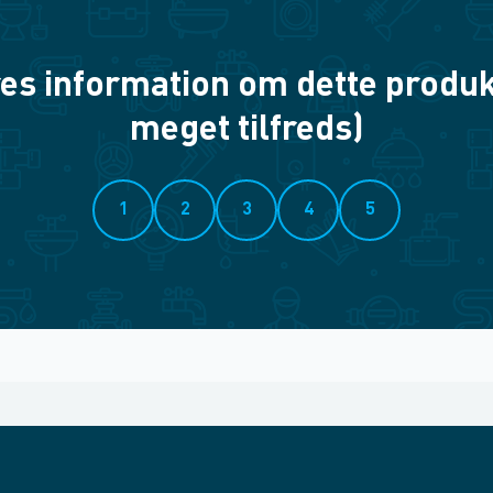
es information om dette produkt? 
meget tilfreds)
1
2
3
4
5