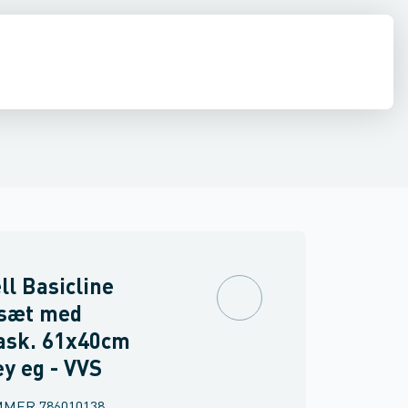
ilbehør
 møbler
inkler
Brand
Møbelgreb
Ventiler & vaskemaskine slanger
Minikøkkener
Møbler
Spejle & lamper
ll Basicline
sæt med
ask. 61x40cm
y eg - VVS