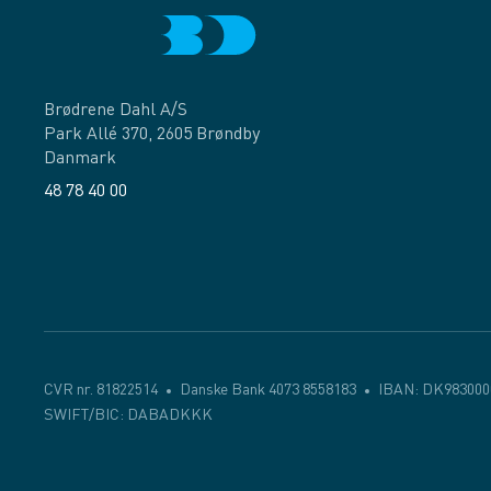
Brødrene Dahl A/S
Park Allé 370, 2605 Brøndby
Danmark
48 78 40 00
Facebook
LinkedIn
CVR nr. 81822514
Danske Bank 4073 8558183
IBAN: DK983000
SWIFT/BIC: DABADKKK