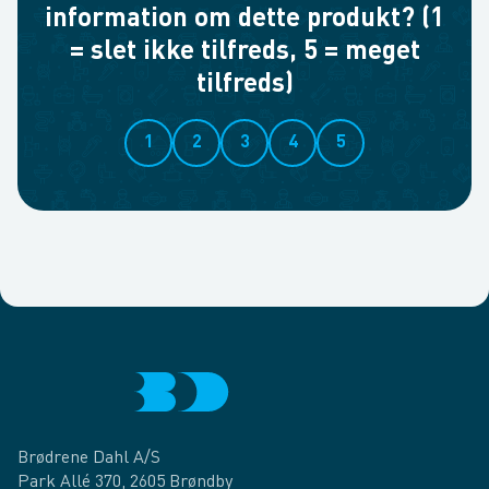
information om dette produkt? (1
= slet ikke tilfreds, 5 = meget
tilfreds)
1
2
3
4
5
Brødrene Dahl A/S
Park Allé 370, 2605 Brøndby