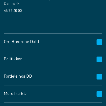
Danmark
48 78 40 00
Facebook
LinkedIn
Om Brødrene Dahl
Kundeservice
Politikker
Vagttelefon 30 10 89 89
Spørgsmål og svar
Salgs- og leveringsbetingelser
Fordele hos BD
Job og karriere
Privatlivspolitik
Fødevarekontrolrapport
Cookies
24/7
Mere fra BD
Vilkår og betingelser
BD app
BD.dk services
Mit BD