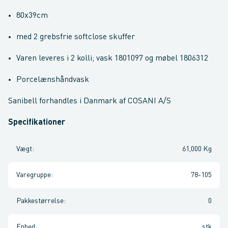
80x39cm
med 2 grebsfrie softclose skuffer
Varen leveres i 2 kolli; vask 1801097 og møbel 1806312
Porcelænshåndvask
Sanibell forhandles i Danmark af COSANI A/S
Specifikationer
Vægt
:
61,000 Kg
Varegruppe
:
78-105
Pakkestørrelse
:
0
Enhed
:
stk