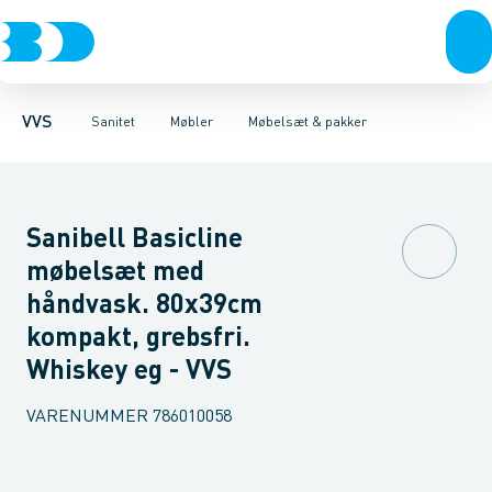
Rør & fittings
Toiletter, sæder og cisterner
Møbelsæt & pakker
Pressfittings & rør
Underskabe
Vaske
Højskabe
Kuglehaner & ventiler
Armaturer
Overskabe
Brusere
Sideskab
Baderum
Afløb 
VVS
Sanitet
Møbler
Møbelsæt & pakker
Sanibell Basicline
møbelsæt med
håndvask. 80x39cm
kompakt, grebsfri.
Whiskey eg - VVS
VARENUMMER
786010058