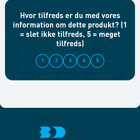
Hvor tilfreds er du med vores
information om dette produkt? (1
= slet ikke tilfreds, 5 = meget
tilfreds)
1
2
3
4
5