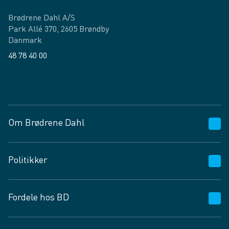
Brødrene Dahl A/S
Park Allé 370, 2605 Brøndby
Danmark
48 78 40 00
Facebook
LinkedIn
Om Brødrene Dahl
Kundeservice
Politikker
Vagttelefon 30 10 89 89
Spørgsmål og svar
Salgs- og leveringsbetingelser
Fordele hos BD
Job og karriere
Privatlivspolitik
Fødevarekontrolrapport
Cookies
24/7