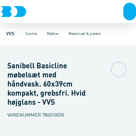
Rør & fittings
Toiletter, sæder og cisterner
Møbelsæt & pakker
Pressfittings & rør
Underskabe
Vaske
Højskabe
Kuglehaner & ventiler
Armaturer
Overskabe
Brusere
Sideskab
Baderum
Afløb 
VVS
Sanitet
Møbler
Møbelsæt & pakker
Sanibell Basicline
møbelsæt med
håndvask. 60x39cm
kompakt, grebsfri. Hvid
højglans - VVS
VARENUMMER
786010030