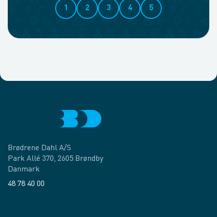
1
2
3
4
5
Brødrene Dahl A/S
Park Allé 370, 2605 Brøndby
Danmark
48 78 40 00