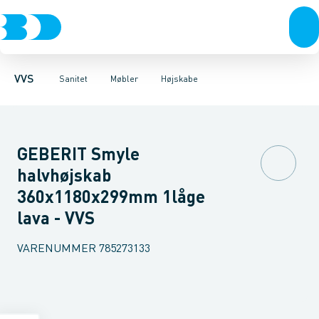
Rør & fittings
Toiletter, sæder og cisterner
Møbelsæt & pakker
Pressfittings & rør
Underskabe
Vaske
Højskabe
Kuglehaner & ventiler
Armaturer
Overskabe
Brusere
Sideskab
Baderum
Afløb 
VVS
Sanitet
Møbler
Højskabe
GEBERIT Smyle
halvhøjskab
360x1180x299mm 1låge
lava - VVS
VARENUMMER
785273133