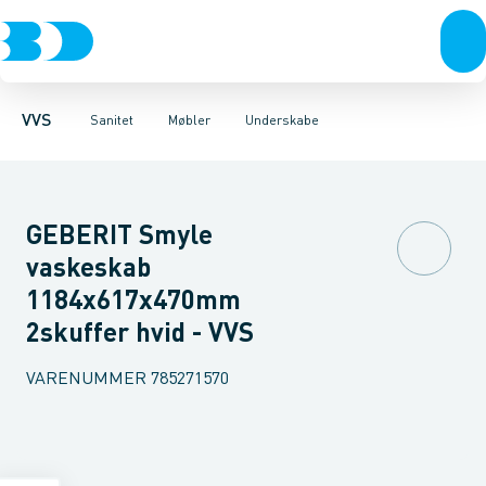
Rør & fittings
Toiletter, sæder og cisterner
Møbelsæt & pakker
Pressfittings & rør
Underskabe
Vaske
Højskabe
Kuglehaner & ventiler
Armaturer
Overskabe
Brusere
Sideskab
Baderum
Afløb 
VVS
Sanitet
Møbler
Underskabe
GEBERIT Smyle
vaskeskab
1184x617x470mm
2skuffer hvid - VVS
VARENUMMER
785271570