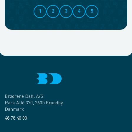
1
2
3
4
5
Brødrene Dahl A/S
Park Allé 370, 2605 Brøndby
Danmark
48 78 40 00