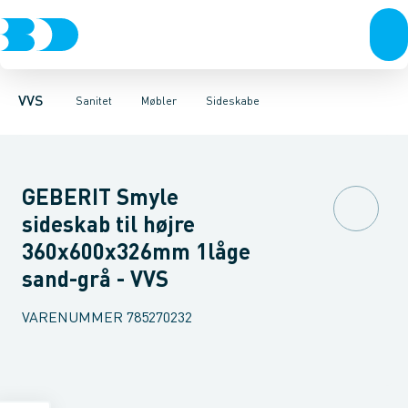
Rør & fittings
Toiletter, sæder og cisterner
Møbelsæt & pakker
Pressfittings & rør
Underskabe
Vaske
Højskabe
Kuglehaner & ventiler
Armaturer
Overskabe
Brusere
Sideskab
Baderum
Afløb 
VVS
Sanitet
Møbler
Sideskabe
GEBERIT Smyle
sideskab til højre
360x600x326mm 1låge
sand-grå - VVS
VARENUMMER
785270232