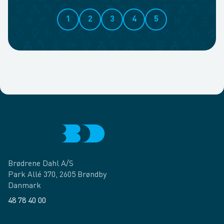
1
2
3
4
5
Brødrene Dahl A/S
Park Allé 370, 2605 Brøndby
Danmark
48 78 40 00