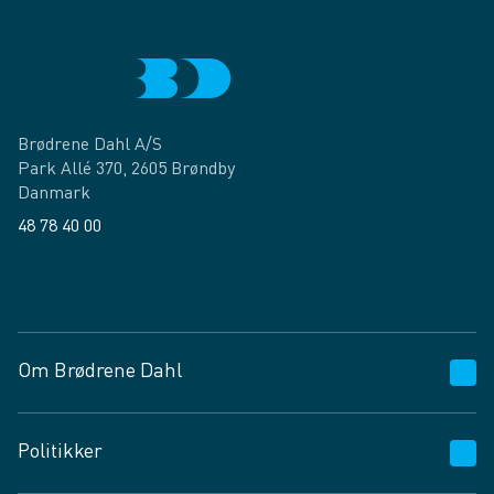
Brødrene Dahl A/S
Park Allé 370, 2605 Brøndby
Danmark
48 78 40 00
Facebook
LinkedIn
Om Brødrene Dahl
Kundeservice
Politikker
Vagttelefon 30 10 89 89