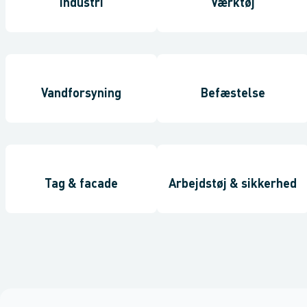
Industri
Værktøj
Vandforsyning
Befæstelse
Tag & facade
Arbejdstøj & sikkerhed