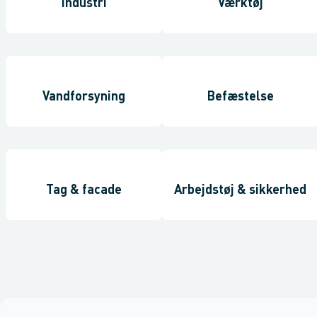
Industri
Værktøj
Vandforsyning
Befæstelse
Tag & facade
Arbejdstøj & sikkerhed