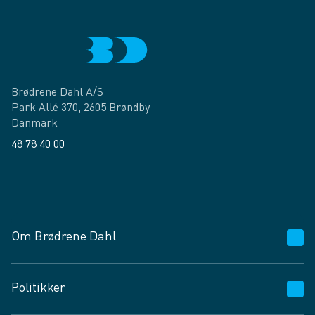
Brødrene Dahl A/S
Park Allé 370, 2605 Brøndby
Danmark
48 78 40 00
Facebook
LinkedIn
Om Brødrene Dahl
Kundeservice
Politikker
Vagttelefon 30 10 89 89